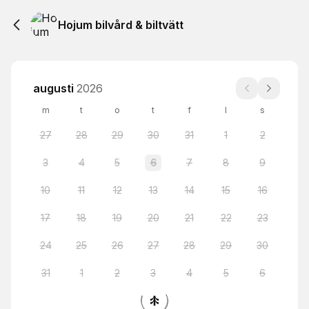
Hojum bilvård & biltvätt
augusti
2026
m
t
o
t
f
l
s
27
28
29
30
31
1
2
3
4
5
6
7
8
9
10
11
12
13
14
15
16
17
18
19
20
21
22
23
24
25
26
27
28
29
30
31
1
2
3
4
5
6