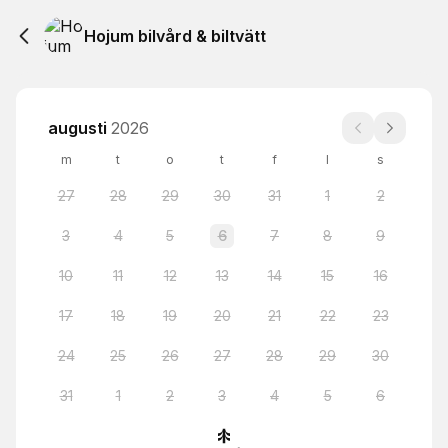
Hojum bilvård & biltvätt
augusti
2026
m
t
o
t
f
l
s
27
28
29
30
31
1
2
3
4
5
6
7
8
9
10
11
12
13
14
15
16
17
18
19
20
21
22
23
24
25
26
27
28
29
30
31
1
2
3
4
5
6