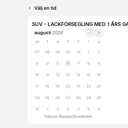
Välj en tid
SUV - LACKFÖRSEGLING MED 1 ÅRS G
augusti
2026
m
t
o
t
f
l
s
27
28
29
30
31
1
2
3
4
5
6
7
8
9
10
11
12
13
14
15
16
17
18
19
20
21
22
23
24
25
26
27
28
29
30
31
1
2
3
4
5
6
Tidszon
(
Europe/Stockholm
)