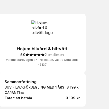
Hojum bilvård & biltvätt
5.0
2 omdömen
Verkmästarevägen 27 Trollhättan, Vastra Gotalands
46137
Sammanfattning
Sammanfattning
SUV - LACKFÖRSEGLING MED 1 ÅRS
3 199 kr
GARANTI
1m
Totalt att betala
3 199 kr